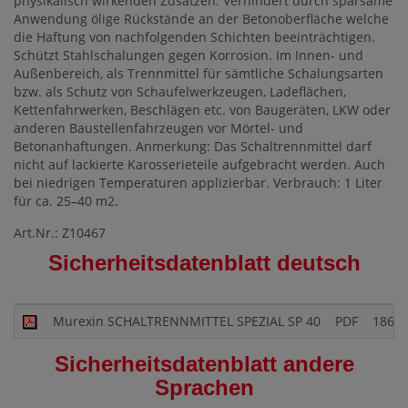
physikalisch wirkenden Zusätzen. Verhindert durch sparsame
Anwendung ölige Rückstände an der Betonoberfläche welche
die Haftung von nachfolgenden Schichten beeinträchtigen.
Schützt Stahlschalungen gegen Korrosion. Im Innen- und
Außenbereich, als Trennmittel für sämtliche Schalungsarten
bzw. als Schutz von Schaufelwerkzeugen, Ladeflächen,
Kettenfahrwerken, Beschlägen etc. von Baugeräten, LKW oder
anderen Baustellenfahrzeugen vor Mörtel- und
Betonanhaftungen. Anmerkung: Das Schaltrennmittel darf
nicht auf lackierte Karosserieteile aufgebracht werden. Auch
bei niedrigen Temperaturen applizierbar. Verbrauch: 1 Liter
für ca. 25–40 m2.
Art.Nr.: Z10467
Sicherheitsdatenblatt deutsch
Murexin SCHALTRENNMITTEL SPEZIAL SP 40
PDF
186.9
Sicherheitsdatenblatt andere
Sprachen