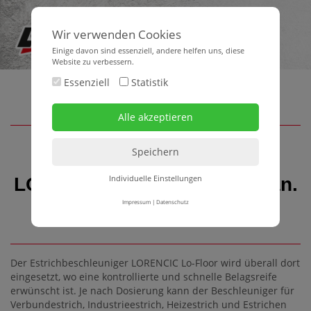
Wir verwenden Cookies
Einige davon sind essenziell, andere helfen uns, diese
Website zu verbessern.
Essenziell
Statistik
Estrichbeschleuniger
Individuelle Einstellungen
LORENCIC Lo-Floor 25kg/Kan.
24Kan./Pal
Impressum
|
Datenschutz
Der Estrichbeschleuniger LORENCIC Lo-Floor wird überall dort
eingesetzt, wo eine kontrollierte und schnelle Belagsreife
erwünscht ist. Je nach Dosierung kann der Beschleuniger für
Verbundestrich, Industrieestrich, Heizestrich und Estrichen