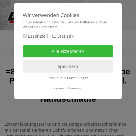
Wir verwenden Cookies
Einige davon sind essenziell, andere helfen uns, diese
Website zu verbessern.
Essenziell
Statistik
=81= LED-Akku-Taschenlampe
Individuelle Einstellungen
P7R WORK 1200 Lumen inkl.
Akku, Ladekabel,
Impressum
|
Datenschutz
Handschlaufe
Extrem leistungsstarke und vielseitige Arbeitstaschenlampe
mit personalisierbaren Lichtfunktionen und natürlicher