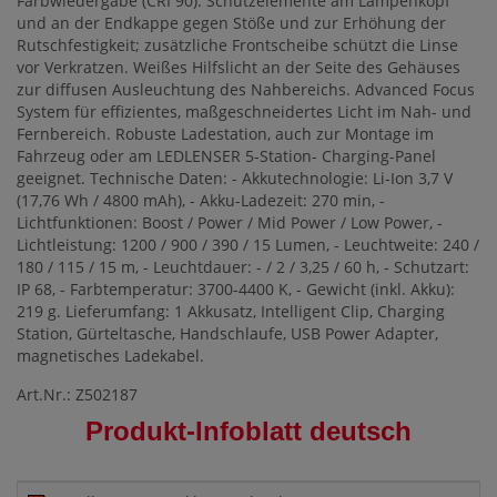
Farbwiedergabe (CRI 90). Schutzelemente am Lampenkopf
und an der Endkappe gegen Stöße und zur Erhöhung der
Rutschfestigkeit; zusätzliche Frontscheibe schützt die Linse
vor Verkratzen. Weißes Hilfslicht an der Seite des Gehäuses
zur diffusen Ausleuchtung des Nahbereichs. Advanced Focus
System für effizientes, maßgeschneidertes Licht im Nah- und
Fernbereich. Robuste Ladestation, auch zur Montage im
Fahrzeug oder am LEDLENSER 5-Station- Charging-Panel
geeignet. Technische Daten: - Akkutechnologie: Li-Ion 3,7 V
(17,76 Wh / 4800 mAh), - Akku-Ladezeit: 270 min, -
Lichtfunktionen: Boost / Power / Mid Power / Low Power, -
Lichtleistung: 1200 / 900 / 390 / 15 Lumen, - Leuchtweite: 240 /
180 / 115 / 15 m, - Leuchtdauer: - / 2 / 3,25 / 60 h, - Schutzart:
IP 68, - Farbtemperatur: 3700-4400 K, - Gewicht (inkl. Akku):
219 g. Lieferumfang: 1 Akkusatz, Intelligent Clip, Charging
Station, Gürteltasche, Handschlaufe, USB Power Adapter,
magnetisches Ladekabel.
Art.Nr.: Z502187
Produkt-Infoblatt deutsch