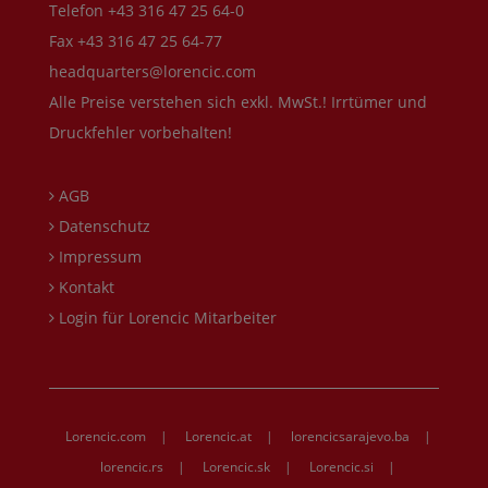
Telefon +43 316 47 25 64-0
Fax +43 316 47 25 64-77
headquarters@lorencic.com
Alle Preise verstehen sich exkl. MwSt.! Irrtümer und
Druckfehler vorbehalten!
AGB
Datenschutz
Impressum
Kontakt
Login für Lorencic Mitarbeiter
Lorencic.com
|
Lorencic.at
|
lorencicsarajevo.ba
|
lorencic.rs
|
Lorencic.sk
|
Lorencic.si
|