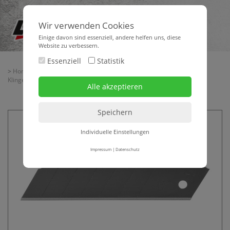
Wir verwenden Cookies
Einige davon sind essenziell, andere helfen uns, diese
Website zu verbessern.
Essenziell
Statistik
>
Home
>
Baubedarf
>
Handwerkzeuge
>
Sägen - Messer
>
Messer +
Klingen
> Abbrechklingen KDS BLACK BLADE 25 mm
Individuelle Einstellungen
Impressum
|
Datenschutz