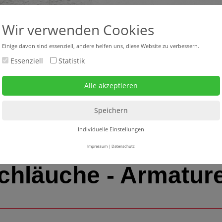
+43 316 47 25 64-0
headquar
Wir verwenden Cookies
Einige davon sind essenziell, andere helfen uns, diese Website zu verbessern.
Essenziell
Statistik
bverkauf neu + gebraucht
Mietgeräte
Service
Individuelle Einstellungen
Impressum
|
Datenschutz
chläuche - Armatur