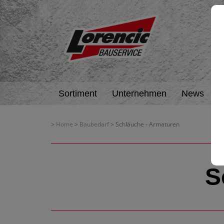
Sortiment
Unternehmen
News
A
>
Home
>
Baubedarf
> Schläuche - Armaturen
S