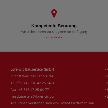
Kompetente Beratung
Wir stehen Ihnen vor Ort gerne zur Verfügung
Standorte
Lorencic Bauservice GmbH
Puchstraße 208, 8055 Graz
D
Telefon +43 316 47 25 64-0
I
Fax +43 316 47 25 64-77
K
headquarters@lorencic.com
L
Alle Preise verstehen sich exkl. MwSt.! Irrtümer und