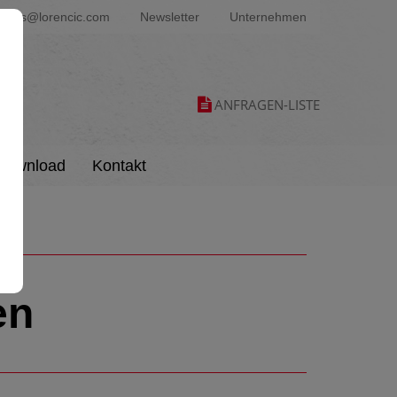
ters@lorencic.com
Newsletter
Unternehmen
ANFRAGEN-LISTE
Download
Kontakt
en