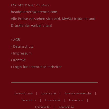
Fax +43 316 47 25 64-77
headquarters@lorencic.com
Alle Preise verstehen sich exkl. MwSt.! Irrtümer und
Druckfehler vorbehalten!
AGB
Datenschutz
Impressum
Kontakt
Login für Lorencic Mitarbeiter
Lorencic.com
|
Lorencic.at
|
lorencicsarajevo.ba
|
lorencic.rs
|
Lorencic.sk
|
Lorencic.si
|
Lorencic.hr
|
Lorencic.ro