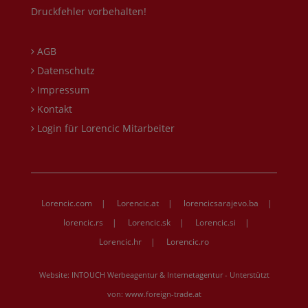
Druckfehler vorbehalten!
AGB
Datenschutz
Impressum
Kontakt
Login für Lorencic Mitarbeiter
Lorencic.com
|
Lorencic.at
|
lorencicsarajevo.ba
|
lorencic.rs
|
Lorencic.sk
|
Lorencic.si
|
Lorencic.hr
|
Lorencic.ro
Website:
INTOUCH Werbeagentur & Internetagentur
- Unterstützt
von:
www.foreign-trade.at