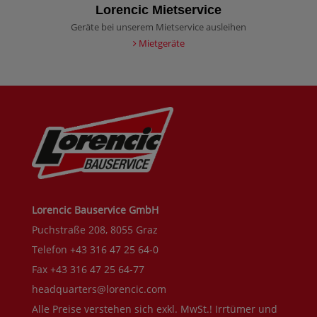
Lorencic Mietservice
Geräte bei unserem Mietservice ausleihen
Mietgeräte
Lorencic Bauservice GmbH
Puchstraße 208, 8055 Graz
Telefon +43 316 47 25 64-0
Fax +43 316 47 25 64-77
headquarters@lorencic.com
Alle Preise verstehen sich exkl. MwSt.! Irrtümer und