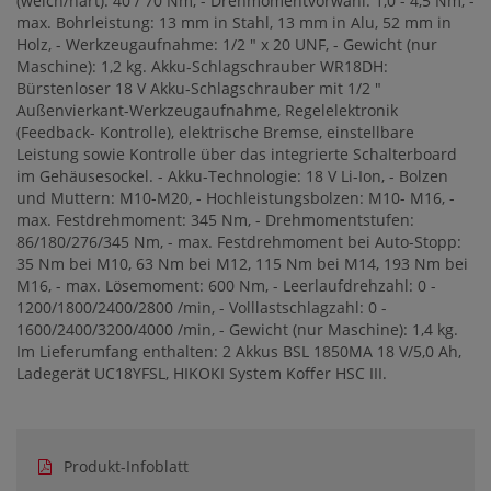
(weich/hart): 40 / 70 Nm, - Drehmomentvorwahl: 1,0 - 4,5 Nm, -
max. Bohrleistung: 13 mm in Stahl, 13 mm in Alu, 52 mm in
Holz, - Werkzeugaufnahme: 1/2 " x 20 UNF, - Gewicht (nur
Maschine): 1,2 kg. Akku-Schlagschrauber WR18DH:
Bürstenloser 18 V Akku-Schlagschrauber mit 1/2 "
Außenvierkant-Werkzeugaufnahme, Regelelektronik
(Feedback- Kontrolle), elektrische Bremse, einstellbare
Leistung sowie Kontrolle über das integrierte Schalterboard
im Gehäusesockel. - Akku-Technologie: 18 V Li-Ion, - Bolzen
und Muttern: M10-M20, - Hochleistungsbolzen: M10- M16, -
max. Festdrehmoment: 345 Nm, - Drehmomentstufen:
86/180/276/345 Nm, - max. Festdrehmoment bei Auto-Stopp:
35 Nm bei M10, 63 Nm bei M12, 115 Nm bei M14, 193 Nm bei
M16, - max. Lösemoment: 600 Nm, - Leerlaufdrehzahl: 0 -
1200/1800/2400/2800 /min, - Volllastschlagzahl: 0 -
1600/2400/3200/4000 /min, - Gewicht (nur Maschine): 1,4 kg.
Im Lieferumfang enthalten: 2 Akkus BSL 1850MA 18 V/5,0 Ah,
Ladegerät UC18YFSL, HIKOKI System Koffer HSC III.
Produkt-Infoblatt