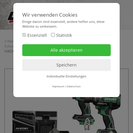
Wir verwenden Cookies
Einige davon sind essenziell, andere helfen uns, diese
Website zu verbessern.
Essenziell
Statistik
>
Home
>
Maschinentechnik
>
Schraub-, Bohr- + Meißeltechnik
>
Schrauber
>
Akku-Bohrschrauber
> Akku-Bohr-/Schlagschrauber-Set
HIKOKI DS18DE + WR18DH
Individuelle Einstellungen
Impressum
|
Datenschutz