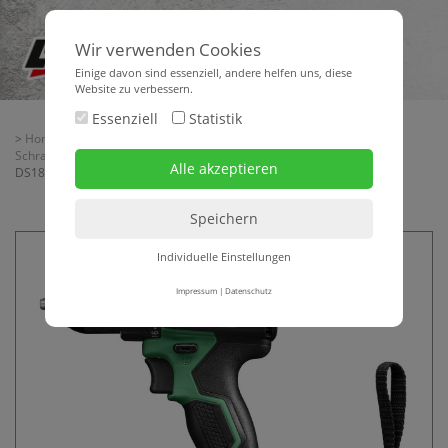
Wir verwenden Cookies
Einige davon sind essenziell, andere helfen uns, diese
Website zu verbessern.
Essenziell
Statistik
>
Home
>
Maschinentechnik
>
Schraub-, Bohr- + Meißeltechnik
>
Schrauber
>
Akku-Bohrschrauber
> Akku-Bohrschrauber HIKOKI
DS18DEWFZ
Individuelle Einstellungen
Impressum
|
Datenschutz