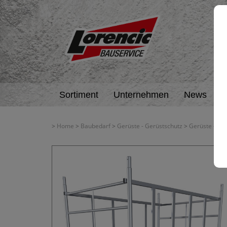
Sortiment
Unternehmen
News
A
>
Home
>
Baubedarf
>
Gerüste - Gerüstschutz
>
Gerüste - Ge