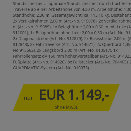
Standsicherheit, - optimale Standsicherheit durch hochfeste
Traverse ab einer Arbeitshöhe von 4,30 m. Arbeitshöhe: 4,3
Standhöhe: 2,30 m, Gesamtgewicht: ca. 113,10 kg. Bestehen
2x Vertikalrahmen 2,00 m (Art.-No. 915078), 2x Vertikalrahm
m (Art.-No. 915085), 1x Belagbühne 2,00 x 0,60 m mit Luke (A
911001), 1x Belagbühne ohne Luke 2,00 x 0,60 m (Art.-No. 91
2x Diagonalstrebe (Art.-No. 912879), 2x Basisstrebe 2,00 m (A
912848), 2x Fahrtraverse (Art.-No. 914071), 2x Querbord 1,35 
No.913562), 2x Längsbord 2,00 m (Art.-No. 913517), 1x
Fahrrollensatz d= 150 mm höhenverstellbar (Art.-No. 914323
Fußplatte (Art.-No. 914026), 8x Fallstecker (Art.-No. 704405), 
GUARDMATIC-System (Art.-No. 910073).
EUR 1.149,-
nur
ohne MwSt.