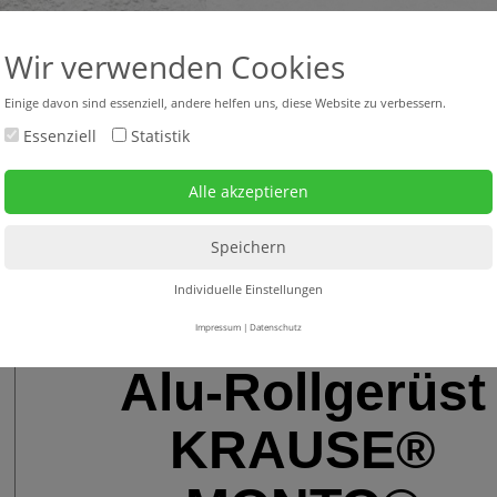
+43 316 47 25 64-0
headquar
Wir verwenden Cookies
Einige davon sind essenziell, andere helfen uns, diese Website zu verbessern.
Essenziell
Statistik
bverkauf neu + gebraucht
Mietgeräte
Service
rüstzubehör - Gerüstbefestigungen
>
Rollgerüste - Faltgerüste
> Alu-Rollgerüst
Individuelle Einstellungen
Impressum
|
Datenschutz
Alu-Rollgerüst
KRAUSE®