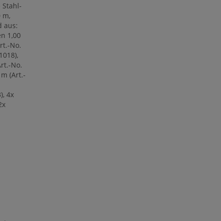
 Stahl-
0 m,
d aus:
en 1,00
rt.-No.
1018),
rt.-No.
m (Art.-
), 4x
2x