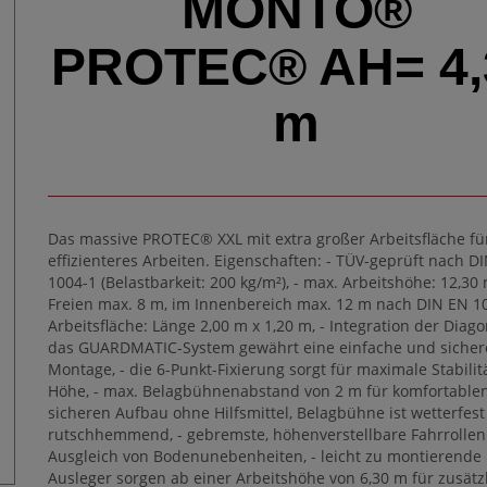
MONTO®
PROTEC® AH= 4,
m
Das massive PROTEC® XXL mit extra großer Arbeitsfläche fü
effizienteres Arbeiten. Eigenschaften: - TÜV-geprüft nach D
1004-1 (Belastbarkeit: 200 kg/m²), - max. Arbeitshöhe: 12,30
Freien max. 8 m, im Innenbereich max. 12 m nach DIN EN 100
Arbeitsfläche: Länge 2,00 m x 1,20 m, - Integration der Diag
das GUARDMATIC-System gewährt eine einfache und sicher
Montage, - die 6-Punkt-Fixierung sorgt für maximale Stabilit
Höhe, - max. Belagbühnenabstand von 2 m für komfortable
sicheren Aufbau ohne Hilfsmittel, Belagbühne ist wetterfes
rutschhemmend, - gebremste, höhenverstellbare Fahrrolle
Ausgleich von Bodenunebenheiten, - leicht zu montierende
Ausleger sorgen ab einer Arbeitshöhe von 6,30 m für zusätz