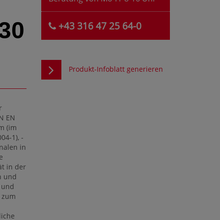
30
+43 316 47 25 64-0
Produkt-Infoblatt generieren
r
IN EN
 m (im
4-1), -
onalen in
e
ät in der
n und
t und
n zum
liche