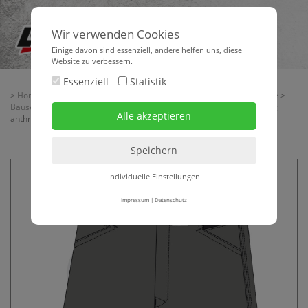
Wir verwenden Cookies
Einige davon sind essenziell, andere helfen uns, diese
Website zu verbessern.
Essenziell
Statistik
>
Home
>
Aktionsangebote | Rest- + Sonderposten
>
Aktionsangebote
>
Bauservice Aktuell II-2026
> Arbeitsshorts LORENCIC-LO-ACTIVE 245 g
anthrazit/schwarz
Individuelle Einstellungen
Impressum
|
Datenschutz