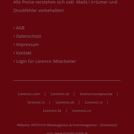
Alle Preise verstehen sich exkl. MwSt.! Irrtümer und
Druckfehler vorbehalten!
AGB
Datenschutz
Impressum
Kontakt
Login für Lorencic Mitarbeiter
Lorencic.com
|
Lorencic.at
|
lorencicsarajevo.ba
|
lorencic.rs
|
Lorencic.sk
|
Lorencic.si
|
Lorencic.hr
|
Lorencic.ro
Website:
INTOUCH Werbeagentur & Internetagentur
- Unterstützt
von:
www.foreign-trade.at