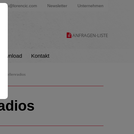
ters@lorencic.com
Newsletter
Unternehmen
ANFRAGEN-LISTE
Download
Kontakt
austellenradios
adios