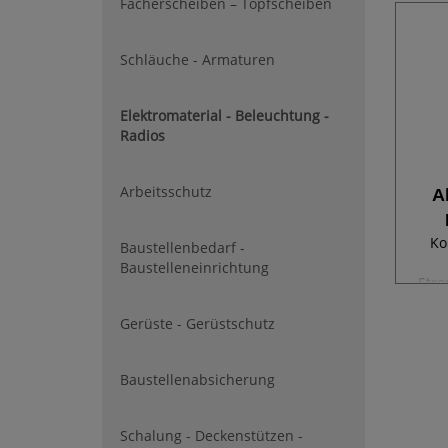
Fächerscheiben – Topfscheiben
Schläuche - Armaturen
Elektromaterial - Beleuchtung -
Radios
Arbeitsschutz
A
Ko
Baustellenbedarf -
Baustelleneinrichtung
Stro
18,0
Gerüste - Gerüstschutz
Eing
Aud
Baustellenabsicherung
max
Schalung - Deckenstützen -