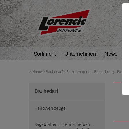
Sortiment
Unternehmen
News
A
>
Home
>
Baubedarf
>
Elektromaterial - Beleuchtung - Radios
Baubedarf
Handwerkzeuge
Sägeblätter – Trennscheiben –