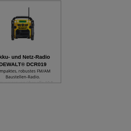
kku- und Netz-Radio
DEWALT® DCR019
mpaktes, robustes FM/AM
Baustellen-Radio.
mversorgung über alle 10,8-
 Volt XR Li-Ion Schiebe-Akkus
von DEWALT. 3,5 mm AUX
ang zum Abspielen externer
io-Geräte. Extrem robustes
Gehäuse sorgt für eine
imale Lebenszeit. 1,8 m...