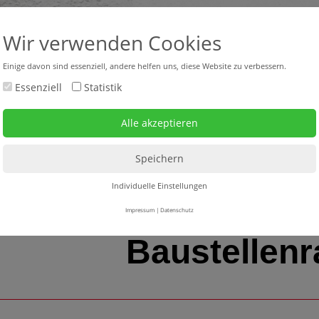
+43 316 47 25 64-0
headquar
Wir verwenden Cookies
Einige davon sind essenziell, andere helfen uns, diese Website zu verbessern.
Essenziell
Statistik
bverkauf neu + gebraucht
Mietgeräte
Service
>
Strahler - Arbeitsleuchten - Taschenlampen - Stirnlampen - Baustellenradio
> B
Individuelle Einstellungen
Impressum
|
Datenschutz
Baustellenr