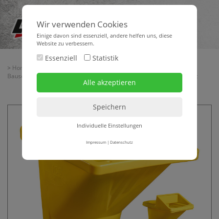
Wir verwenden Cookies
Einige davon sind essenziell, andere helfen uns, diese
Website zu verbessern.
Essenziell
Statistik
>
Home
>
Baubedarf
>
Baustellenbedarf - Baustelleneinrichtung
>
Bauschuttrutschen
> Einfülltrichter zu Bauschuttrutsche Basiselement
Individuelle Einstellungen
Impressum
|
Datenschutz