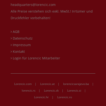
headquarters@lorencic.com
Alle Preise verstehen sich exkl. MwSt.! Irrtümer und
Druckfehler vorbehalten!
AGB
Datenschutz
Impressum
Kontakt
Login für Lorencic Mitarbeiter
Lorencic.com
|
Lorencic.at
|
lorencicsarajevo.ba
|
lorencic.rs
|
Lorencic.sk
|
Lorencic.si
|
Lorencic.hr
|
Lorencic.ro