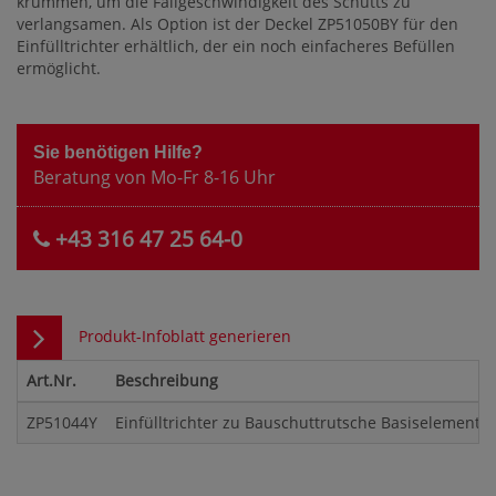
krümmen, um die Fallgeschwindigkeit des Schutts zu
verlangsamen. Als Option ist der Deckel ZP51050BY für den
Einfülltrichter erhältlich, der ein noch einfacheres Befüllen
ermöglicht.
Sie benötigen Hilfe?
Beratung von Mo-Fr 8-16 Uhr
+43 316 47 25 64-0
Produkt-Infoblatt generieren
Art.Nr.
Beschreibung
ZP51044Y
Einfülltrichter zu Bauschuttrutsche Basiselement 2