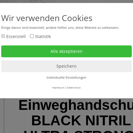
+43 316 47 25 64-0
headquar
Wir verwenden Cookies
Einige davon sind essenziell, andere helfen uns, diese Website zu verbessern.
Essenziell
Statistik
bverkauf neu + gebraucht
Mietgeräte
Service
ungepudert
Individuelle Einstellungen
Impressum
|
Datenschutz
Einweghandsch
BLACK NITRIL