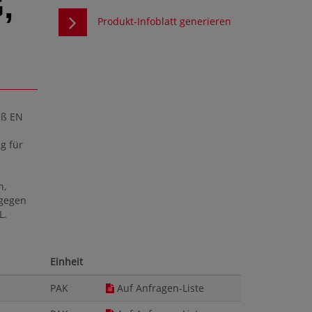
,
Produkt-Infoblatt generieren
äß EN
g für
n,
/gegen
L.
Einheit
PAK
Auf Anfragen-Liste