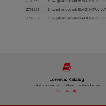
Z709630
Einweghandschuh BLACK NITRIL ULTR
Z709631
Einweghandschuh BLACK NITRIL ULTR
Z709632
Einweghandschuh BLACK NITRIL ULTR
Lorencic Katalog
Katalog online durchblättern oder downloaden
Zum Katalog