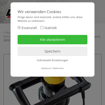
Wir verwenden Cookies
Einige davon sind essenziell, andere helfen uns, diese
Website zu verbessern.
Essenziell
Statistik
>
Home
>
Maschinentechnik
>
Mischtechnik
>
Handrührwerke -
Rührwerkzeuge
>
Handrührwerke 230 V - Rührwerkzeuge
> Handrührwerk
PROFOX 1.300 W
Individuelle Einstellungen
Impressum
|
Datenschutz