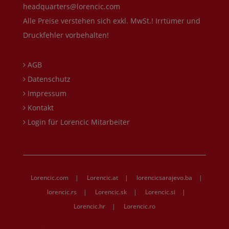
headquarters@lorencic.com
Alle Preise verstehen sich exkl. MwSt.! Irrtümer und
Druckfehler vorbehalten!
AGB
Datenschutz
Impressum
Kontakt
Login für Lorencic Mitarbeiter
Lorencic.com
|
Lorencic.at
|
lorencicsarajevo.ba
|
lorencic.rs
|
Lorencic.sk
|
Lorencic.si
|
Lorencic.hr
|
Lorencic.ro