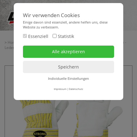
Wir verwenden Cookies
Einige davon sind essenziell, andere helfen uns, diese
Website zu verbessern.
Essenziell
Statistik
>
Home
>
Baubedarf
>
Arbeitsschutz
>
Handschuhe
>
Bauhandschuhe -
Leder
> Handschuh AGRA Rind-Vollleder
Individuelle Einstellungen
Impressum
|
Datenschutz