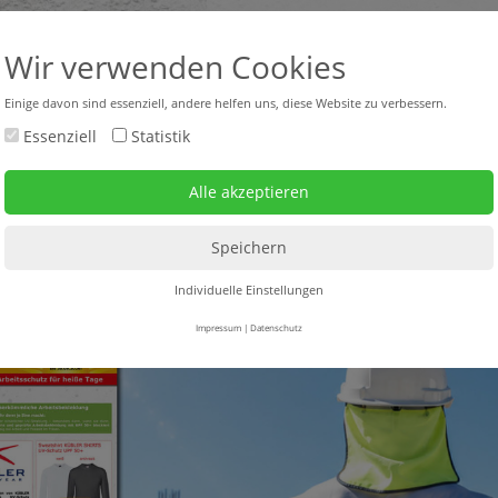
+43 316 47 25 64-0
headquar
Wir verwenden Cookies
Einige davon sind essenziell, andere helfen uns, diese Website zu verbessern.
Essenziell
Statistik
bverkauf neu + gebraucht
Mietgeräte
Service
rangebot
Individuelle Einstellungen
Impressum
|
Datenschutz