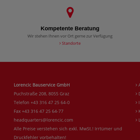
Kompetente Beratung
Wir stehen Ihnen vor Ort gerne zur Verfügung
Standorte
Lorencic Bauservice GmbH
Puchstraße 208, 8055 Graz
D
Telefon +43 316 47 25 64-0
I
Fax +43 316 47 25 64-77
K
headquarters@lorencic.com
L
Alle Preise verstehen sich exkl. MwSt.! Irrtümer und
Druckfehler vorbehalten!