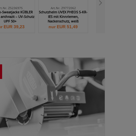
rt.Nr. Z523697S
Art.Nr. Z9772062
Art.Nr. Z9790086
-Sweatjacke KÜBLER
Schutzhelm UVEX PHEOS S-KR-
Nackenschutz UVEX gelb m
 anthrazit – UV-Schutz
IES mit Kinnriemen,
Kühleffekt für Schutzhelm
UPF 50+
Nackenschutz, weiß
UVEX
r EUR 39,23
nur EUR 51,49
nur EUR 21,97