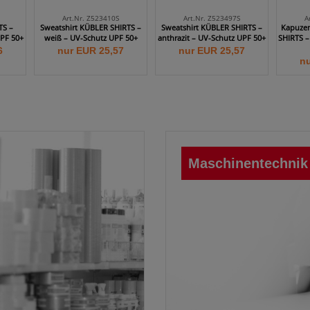
Art.Nr. Z523410S
Art.Nr. Z523497S
A
TS –
Sweatshirt KÜBLER SHIRTS –
Sweatshirt KÜBLER SHIRTS –
Kapuzen
UPF 50+
weiß – UV-Schutz UPF 50+
anthrazit – UV-Schutz UPF 50+
SHIRTS –
6
nur EUR 25,57
nur EUR 25,57
nu
Maschinentechnik