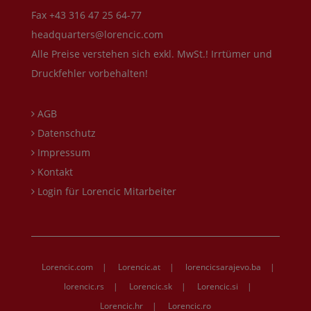
Fax +43 316 47 25 64-77
headquarters@lorencic.com
Alle Preise verstehen sich exkl. MwSt.! Irrtümer und
Druckfehler vorbehalten!
AGB
Datenschutz
Impressum
Kontakt
Login für Lorencic Mitarbeiter
Lorencic.com
|
Lorencic.at
|
lorencicsarajevo.ba
|
lorencic.rs
|
Lorencic.sk
|
Lorencic.si
|
Lorencic.hr
|
Lorencic.ro