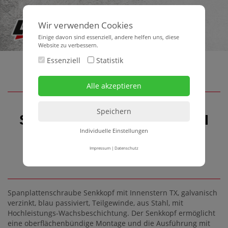
Wir verwenden Cookies
Einige davon sind essenziell, andere helfen uns, diese
Website zu verbessern.
Essenziell
Statistik
Spanplattenschraube FPF II
Individuelle Einstellungen
CTP 6,0x200 BC TORX 30
100Stk/Pack 144Pack/Pal
Impressum
|
Datenschutz
Spanplattenschraube Senkkopf mit Innenstern TX, galvanisch
verzinkt, blau passiviert, Teilgewinde, aus Stahl, mit
Hochleistungs-Wachsbeschichtung. Der Senkkopf ermöglicht
eine oberflächenbündige Montage und die Ausführung mit