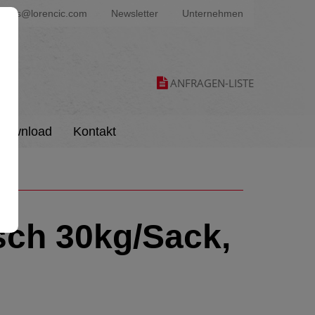
ters@lorencic.com
Newsletter
Unternehmen
ANFRAGEN-LISTE
Download
Kontakt
sch 30kg/Sack,