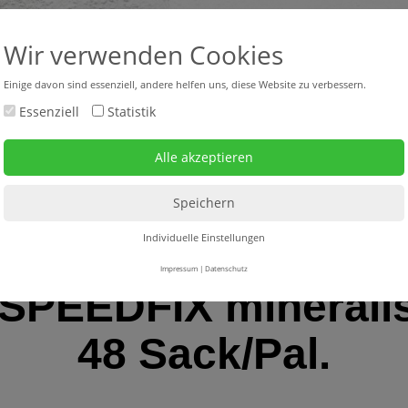
+43 316 47 25 64-0
headquar
Wir verwenden Cookies
Einige davon sind essenziell, andere helfen uns, diese Website zu verbessern.
Essenziell
Statistik
bverkauf neu + gebraucht
Mietgeräte
Service
Individuelle Einstellungen
Impressum
|
Datenschutz
 SPEEDFIX minerali
48 Sack/Pal.