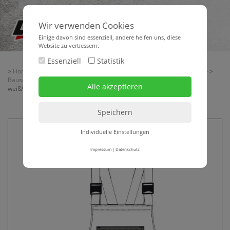
Wir verwenden Cookies
Einige davon sind essenziell, andere helfen uns, diese
Website zu verbessern.
Essenziell
Statistik
>
Home
>
Aktionsangebote | Rest- + Sonderposten
>
Aktionsangebote
>
Bauservice Aktuell II-2026
> Latzhose LORENCIC-LO-ACTIVE 245 g
weiß/anthrazit
Individuelle Einstellungen
Impressum
|
Datenschutz