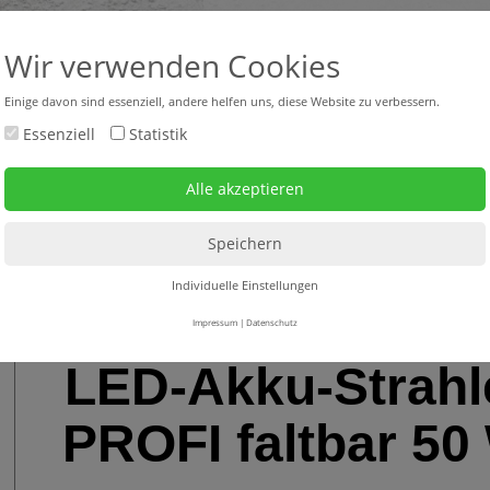
+43 316 47 25 64-0
headquar
Wir verwenden Cookies
Einige davon sind essenziell, andere helfen uns, diese Website zu verbessern.
Essenziell
Statistik
bverkauf neu + gebraucht
Mietgeräte
Service
>
Strahler - Arbeitsleuchten - Taschenlampen - Stirnlampen - Baustellenradio
>
L
Individuelle Einstellungen
Impressum
|
Datenschutz
LED-Akku-Strahl
PROFI faltbar 50