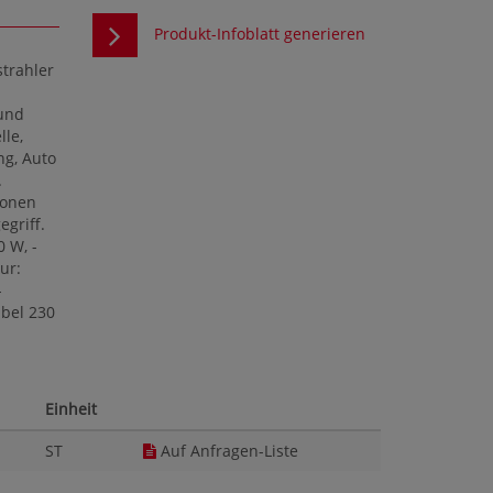
Produkt-Infoblatt generieren
strahler
 und
lle,
ng, Auto
.
ionen
egriff.
0 W, -
ur:
-
abel 230
Einheit
ST
Auf Anfragen-Liste