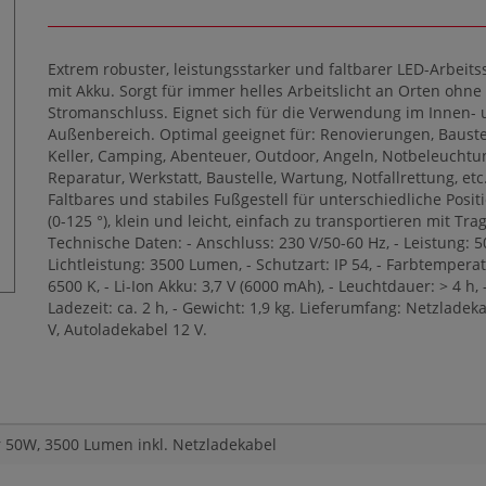
Extrem robuster, leistungsstarker und faltbarer LED-Arbeits
mit Akku. Sorgt für immer helles Arbeitslicht an Orten ohne
Stromanschluss. Eignet sich für die Verwendung im Innen-
Außenbereich. Optimal geeignet für: Renovierungen, Bauste
Keller, Camping, Abenteuer, Outdoor, Angeln, Notbeleuchtu
Reparatur, Werkstatt, Baustelle, Wartung, Notfallrettung, etc
Faltbares und stabiles Fußgestell für unterschiedliche Posit
(0-125 °), klein und leicht, einfach zu transportieren mit Trag
Technische Daten: - Anschluss: 230 V/50-60 Hz, - Leistung: 5
Lichtleistung: 3500 Lumen, - Schutzart: IP 54, - Farbtemperat
6500 K, - Li-Ion Akku: 3,7 V (6000 mAh), - Leuchtdauer: > 4 h, 
Ladezeit: ca. 2 h, - Gewicht: 1,9 kg. Lieferumfang: Netzladek
V, Autoladekabel 12 V.
r 50W, 3500 Lumen inkl. Netzladekabel