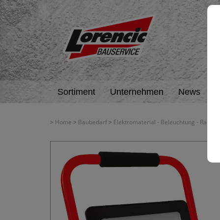
Sortiment
Unternehmen
News
A
>
Home
>
Baubedarf
>
Elektromaterial - Beleuchtung - Radios