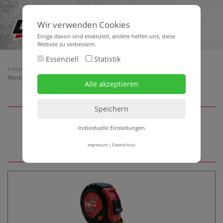
Wir verwenden Cookies
Einige davon sind essenziell, andere helfen uns, diese
Website zu verbessern.
Essenziell
Statistik
>
Home
>
Lorencic Fan-Zone
>
Lorencic Fan Artikel
> Lorencic Fan-
Werkzeuge
Individuelle Einstellungen
Lorencic Fan-Werkzeuge
Impressum
|
Datenschutz