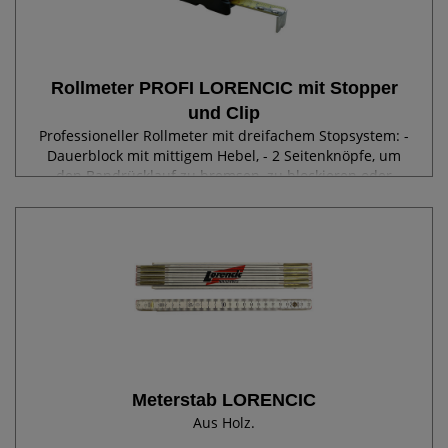
Rollmeter PROFI LORENCIC mit Stopper
und Clip
Professioneller Rollmeter mit dreifachem Stopsystem: -
Dauerblock mit mittigem Hebel, - 2 Seitenknöpfe, um
den Bandrücklauf zu bremsen, zu blockieren oder
unverzüglich zu lösen. Gehäuse aus hochwertigem,
stoßfestem Gummiüberzug.
Meterstab LORENCIC
Aus Holz.