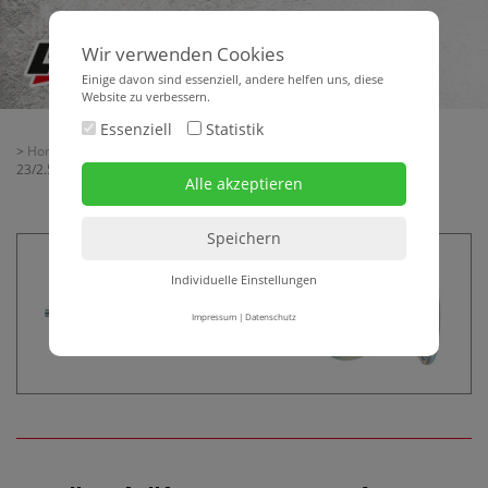
Wir verwenden Cookies
Einige davon sind essenziell, andere helfen uns, diese
Website zu verbessern.
Essenziell
Statistik
>
Home
>
> Mörtelrührer MG 160 d= 160 mm für Handrührwerk EHR
23/2.5 S
Individuelle Einstellungen
Impressum
|
Datenschutz