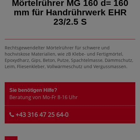
Mörtelrührer MG 160 d= 160
mm für Handrührwerk EHR
23/2.5 S
Rechtsgewendelter Mörtelrührer für schwere und
hochviskose Materialien, wie zB Klebe- und Fertigmörtel,
Epoxydharz, Gips, Beton, Putze, Spachtelmasse, Dämmschutz,
Leim, Fliesenkleber, Vollwärmeschutz und Vergussmassen.
Sie benötigen Hilfe?
Beratung von Mo-Fr 8-16 Uhr
+43 316 47 25 64-0