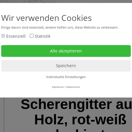
+43 316 47 25 64-0
headquar
Wir verwenden Cookies
Einige davon sind essenziell, andere helfen uns, diese Website zu verbessern.
Essenziell
Statistik
bverkauf neu + gebraucht
Mietgeräte
Service
Individuelle Einstellungen
Impressum
|
Datenschutz
Scherengitter a
Holz, rot-weiß