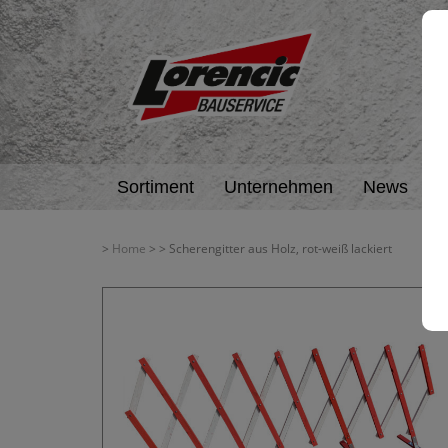
Sortiment
Unternehmen
News
A
>
Home
>
> Scherengitter aus Holz, rot-weiß lackiert