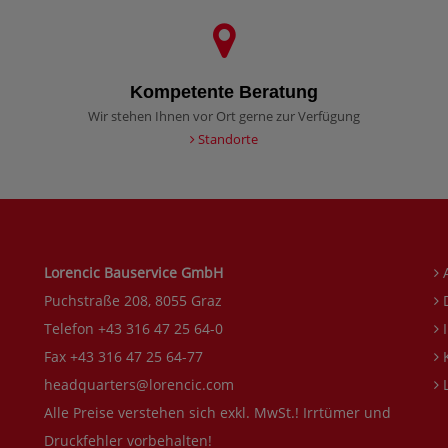
Kompetente Beratung
Wir stehen Ihnen vor Ort gerne zur Verfügung
Standorte
Lorencic Bauservice GmbH
Puchstraße 208, 8055 Graz
D
Telefon +43 316 47 25 64-0
I
Fax +43 316 47 25 64-77
K
headquarters@lorencic.com
L
Alle Preise verstehen sich exkl. MwSt.! Irrtümer und
Druckfehler vorbehalten!