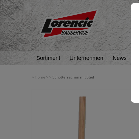
Sortiment
Unternehmen
News
A
>
Home
>
> Schotterrechen mit Stiel