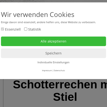
+43 316 47 25 64-0
headquar
Wir verwenden Cookies
Einige davon sind essenziell, andere helfen uns, diese Website zu verbessern.
Essenziell
Statistik
bverkauf neu + gebraucht
Mietgeräte
Service
Individuelle Einstellungen
Impressum
|
Datenschutz
Schotterrechen m
Stiel