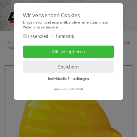
Wir verwenden Cookies
Einige davon sind essenziell, andere helfen uns, diese
Website zu verbessern.
Essenziell
Statistik
>
Home
>
Baubedarf
>
Arbeitsschutz
>
Schutzausrüstung von Kopf bis Fuß
>
Kopfschutz
> Schutzhelm ROCKMAN C3
Individuelle Einstellungen
Impressum
|
Datenschutz