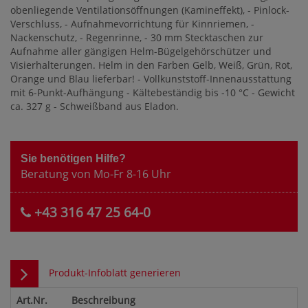
obenliegende Ventilationsöffnungen (Kamineffekt), - Pinlock-
Verschluss, - Aufnahmevorrichtung für Kinnriemen, -
Nackenschutz, - Regenrinne, - 30 mm Stecktaschen zur
Aufnahme aller gängigen Helm-Bügelgehörschützer und
Visierhalterungen. Helm in den Farben Gelb, Weiß, Grün, Rot,
Orange und Blau lieferbar! - Vollkunststoff-Innenausstattung
mit 6-Punkt-Aufhängung - Kältebeständig bis -10 °C - Gewicht
ca. 327 g - Schweißband aus Eladon.
Sie benötigen Hilfe?
Beratung von Mo-Fr 8-16 Uhr
+43 316 47 25 64-0
Produkt-Infoblatt generieren
Art.Nr.
Beschreibung