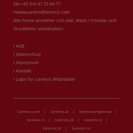
Fax +43 316 47 25 64-77
headquarters@lorencic.com
Alle Preise verstehen sich exkl. MwSt.! Irrtümer und
Druckfehler vorbehalten!
AGB
Datenschutz
Impressum
Kontakt
Login für Lorencic Mitarbeiter
Lorencic.com
|
Lorencic.at
|
lorencicsarajevo.ba
|
lorencic.rs
|
Lorencic.sk
|
Lorencic.si
|
Lorencic.hr
|
Lorencic.ro