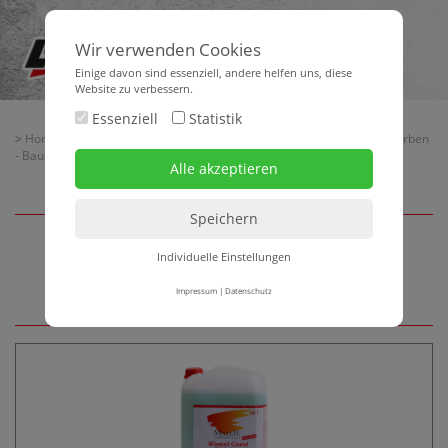
Wir verwenden Cookies
Einige davon sind essenziell, andere helfen uns, diese
Website zu verbessern.
Essenziell
Statistik
>
Home
>
Baubedarf
>
Untergrundvorbereitung - Spachtelmassen- Farben
- Bauchemie für den Maler
> Untergrundvorbereitung
Individuelle Einstellungen
Untergrundvorbereitung
Impressum
|
Datenschutz