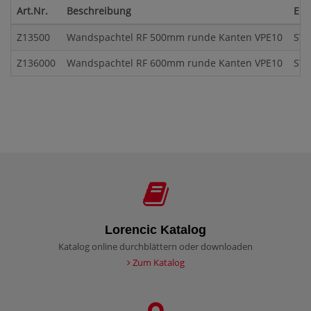
Art.Nr.
Beschreibung
Ein
Z13500
Wandspachtel RF 500mm runde Kanten VPE10
ST
Z136000
Wandspachtel RF 600mm runde Kanten VPE10
ST
Lorencic Katalog
Katalog online durchblättern oder downloaden
Zum Katalog