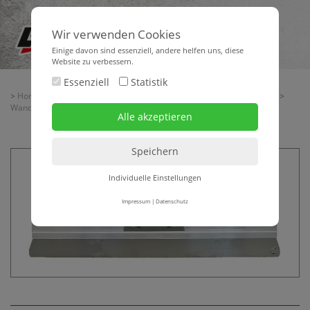
Wir verwenden Cookies
Einige davon sind essenziell, andere helfen uns, diese
Website zu verbessern.
Essenziell
Statistik
>
Home
>
Baubedarf
>
Handwerkzeuge
>
Glätt- + Spachtelwerkzeuge
>
Wandspachteln
> Wandspachtel RF mit Alu-Rücken, runde Kante
Individuelle Einstellungen
Impressum
|
Datenschutz