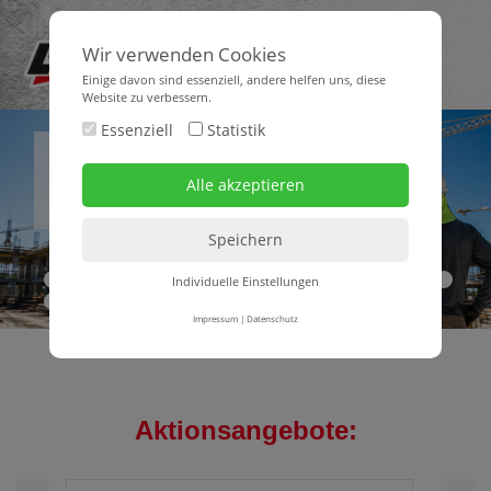
Wir verwenden Cookies
Einige davon sind essenziell, andere helfen uns, diese
Website zu verbessern.
Essenziell
Statistik
Lorencic Sommerangebot
Arbeitsschutz für heiße Tage
Individuelle Einstellungen
1
2
3
4
5
6
7
8
9
10
11
12
13
14
15
16
17
18
19
20
21
22
Impressum
|
Datenschutz
Aktionsangebote: