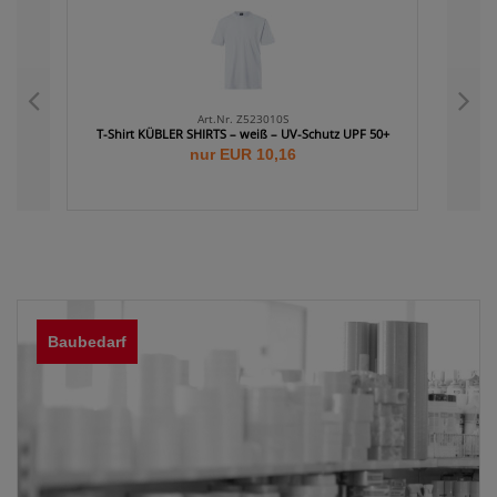
Art.Nr. Z523010S
T-Shirt KÜBLER SHIRTS – weiß – UV-Schutz UPF 50+
T-Shirt 
nur EUR 10,16
Baubedarf