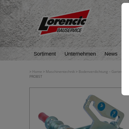
Sortiment
Unternehmen
News
A
>
Home
>
Maschinentechnik
>
Bodenverdichtung – Garten- + 
PROBST