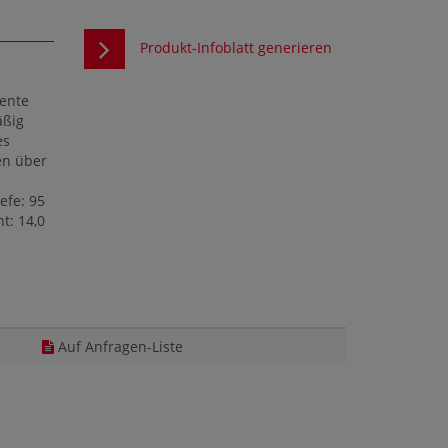
Produkt-Infoblatt generieren
ente
äßig
es
en über
efe: 95
t: 14,0
Auf Anfragen-Liste