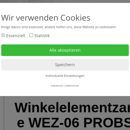
+43 316 47 25 64-0
headquar
Wir verwenden Cookies
Einige davon sind essenziell, andere helfen uns, diese Website zu verbessern.
Essenziell
Statistik
bverkauf neu + gebraucht
Mietgeräte
Service
Landschaftsbau
>
Fertigteilelemte-Verlegegeräte
>
Fertigteilzangen - Versetzan
Individuelle Einstellungen
Impressum
|
Datenschutz
Winkelelementza
e WEZ-06 PROB