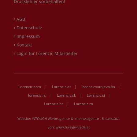
Druckfehler vorbehalten!
AGB
Datenschutz
Impressum
Kontakt
Login für Lorencic Mitarbeiter
Lorencic.com
|
Lorencic.at
|
lorencicsarajevo.ba
|
lorencic.rs
|
Lorencic.sk
|
Lorencic.si
|
Lorencic.hr
|
Lorencic.ro
Website:
INTOUCH Werbeagentur & Internetagentur
- Unterstützt
von:
www.foreign-trade.at