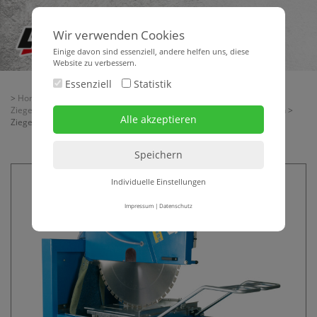
Wir verwenden Cookies
Einige davon sind essenziell, andere helfen uns, diese
Website zu verbessern.
Essenziell
Statistik
>
Home
>
Maschinentechnik
>
Schneid-, Trenn- + Säge-Technik
>
Ziegelschneidmaschinen - Steinbandsägen
>
Ziegelschneidmaschinen
>
Ziegelschneidmaschine TYROLIT TME 1000 P
Individuelle Einstellungen
Impressum
|
Datenschutz