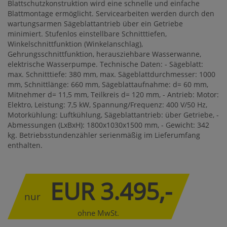
Blattschutzkonstruktion wird eine schnelle und einfache
Blattmontage ermöglicht. Servicearbeiten werden durch den
wartungsarmen Sägeblattantrieb über ein Getriebe
minimiert. Stufenlos einstellbare Schnitttiefen,
Winkelschnittfunktion (Winkelanschlag),
Gehrungsschnittfunktion, herausziehbare Wasserwanne,
elektrische Wasserpumpe. Technische Daten: - Sägeblatt:
max. Schnitttiefe: 380 mm, max. Sägeblattdurchmesser: 1000
mm, Schnittlänge: 660 mm, Sägeblattaufnahme: d= 60 mm,
Mitnehmer d= 11,5 mm, Teilkreis d= 120 mm, - Antrieb: Motor:
Elektro, Leistung: 7,5 kW, Spannung/Frequenz: 400 V/50 Hz,
Motorkühlung: Luftkühlung, Sägeblattantrieb: über Getriebe, -
Abmessungen (LxBxH): 1800x1030x1500 mm, - Gewicht: 342
kg. Betriebsstundenzähler serienmäßig im Lieferumfang
enthalten.
EUR 3.495,-
nur
ohne MwSt.