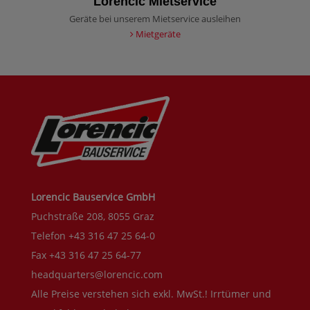
Lorencic Mietservice
Geräte bei unserem Mietservice ausleihen
Mietgeräte
Lorencic Bauservice GmbH
Puchstraße 208, 8055 Graz
Telefon +43 316 47 25 64-0
Fax +43 316 47 25 64-77
headquarters@lorencic.com
Alle Preise verstehen sich exkl. MwSt.! Irrtümer und