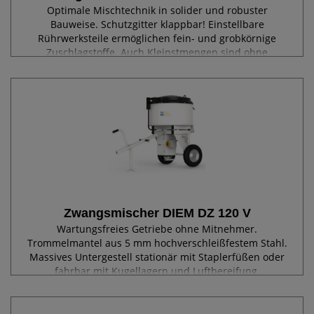
Optimale Mischtechnik in solider und robuster
Bauweise. Schutzgitter klappbar! Einstellbare
Rührwerksteile ermöglichen fein- und grobkörnige
Zuschlagstoffe. Auch Kleinstmengen sind ohne
Kompromisse im Mischergebnis möglich. Entleerung
über...
Zwangsmischer DIEM DZ 120 V
Wartungsfreies Getriebe ohne Mitnehmer.
Trommelmantel aus 5 mm hochverschleißfestem Stahl.
Massives Untergestell stationär mit Staplerfüßen oder
fahrbar mit Kugellagern und Luftbereifung.
Sicherheitsgitter mit Endschalter. Selbstanlauf nach...