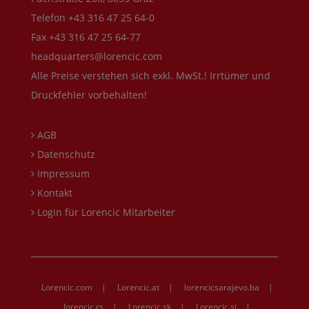
Telefon +43 316 47 25 64-0
Fax +43 316 47 25 64-77
headquarters@lorencic.com
Alle Preise verstehen sich exkl. MwSt.! Irrtümer und
Druckfehler vorbehalten!
AGB
Datenschutz
Impressum
Kontakt
Login für Lorencic Mitarbeiter
Lorencic.com
|
Lorencic.at
|
lorencicsarajevo.ba
|
lorencic.rs
|
Lorencic.sk
|
Lorencic.si
|