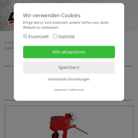
Wir verwenden Cookies
Einige davon sind essenziell, andere helfen uns, diese
Website zu verbessern.
Essenziell
Statistik
>
Home
>
Maschinentechnik
>
Mischtechnik
>
Kipptrommelmischer -
Zwangsmischer - Rotationsmischer
> Zwangsmischer
Individuelle Einstellungen
Zwangsmischer
Impressum
|
Datenschutz